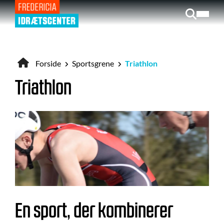
Gå
til
hovedindhold
Forside
Sportsgrene
Triathlon
Brødkrumme
Triathlon
En sport, der kombinerer