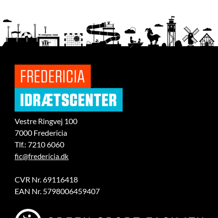
Vestre Ringvej 100
7000 Fredericia
Tlf.: 7210 6060
fic@fredericia.dk
CVR Nr. 69116418
EAN Nr. 5798006459407