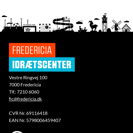
Vestre Ringvej 100
7000 Fredericia
Tlf.: 7210 6060
fic@fredericia.dk
CVR Nr. 69116418
EAN Nr. 5798006459407