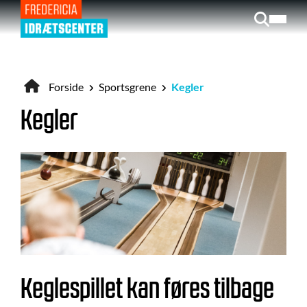
Gå
til
hovedindhold
Forside
Sportsgrene
Kegler
Brødkrumme
Kegler
Keglespillet kan føres tilbage