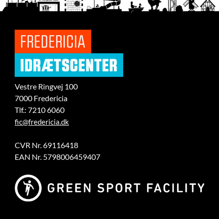
Vestre Ringvej 100
7000 Fredericia
Tlf.: 7210 6060
fic@fredericia.dk
CVR Nr. 69116418
EAN Nr. 5798006459407