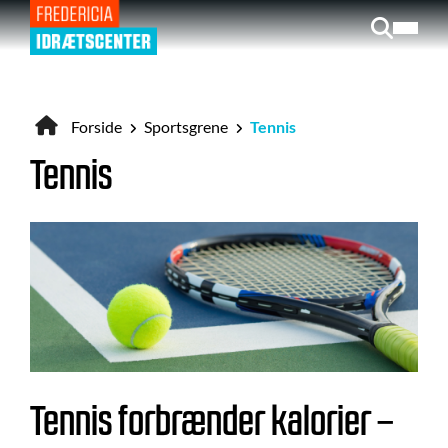
Gå
til
hovedindhold
Forside
Sportsgrene
Tennis
Brødkrumme
Tennis
Tennis forbrænder kalorier –