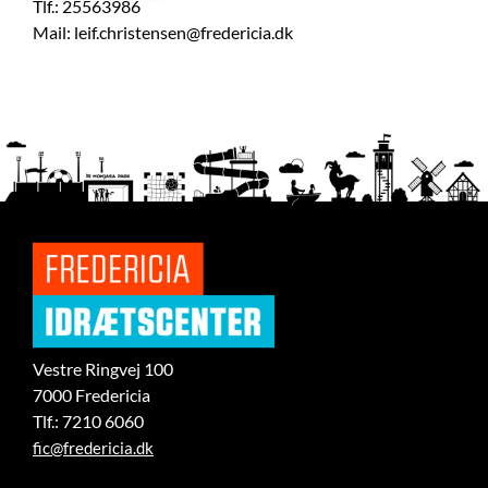
Tlf.: 25563986
Mail: leif.christensen@fredericia.dk
Vestre Ringvej 100
7000 Fredericia
Tlf.: 7210 6060
fic@fredericia.dk