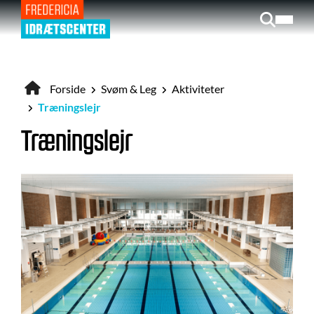
Gå
til
hovedindhold
Forside
Svøm & Leg
Aktiviteter
Brødkrumme
Træningslejr
Træningslejr