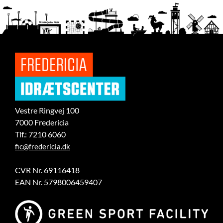
Vestre Ringvej 100
7000 Fredericia
Tlf.: 7210 6060
fic@fredericia.dk
CVR Nr. 69116418
EAN Nr. 5798006459407