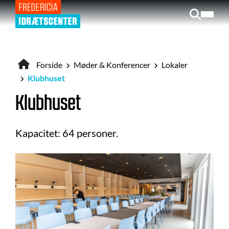
Gå
til
hovedindhold
Forside
Møder & Konferencer
Lokaler
Brødkrumme
Klubhuset
Klubhuset
Kapacitet: 64 personer.