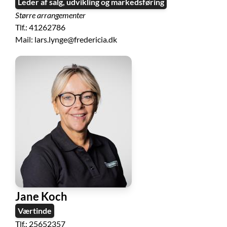
Leder af salg, udvikling og markedsføring
Større arrangementer
Tlf.: 41262786
Mail: lars.lynge@fredericia.dk
Jane Koch
Værtinde
Tlf.: 25652357